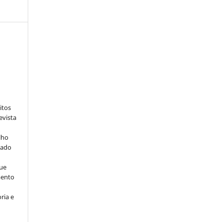
:
itos
evista
lho
iado
ue
mento
ria e