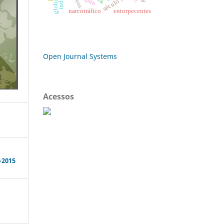
século xxi
japão
narcotráfico
entorpecentes
Open Journal Systems
Acessos
-2015