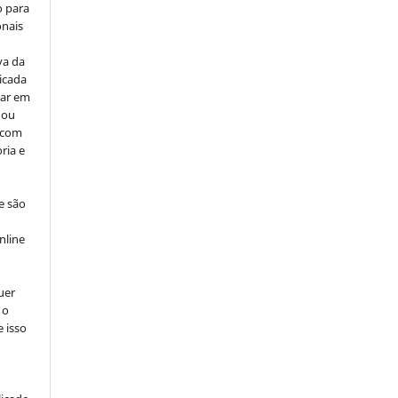
o para
onais
va da
icada
car em
 ou
, com
ria e
e são
e
nline
uer
 o
e isso