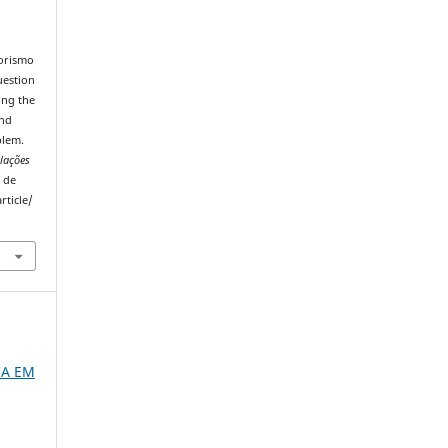
rorismo
uestion
ing the
and
blem.
elações
 de
rticle/
CA EM