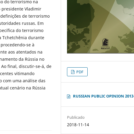
ão do terrorismo na
 presidente Vladimir
definições de terrorismo
utoridades russas. Em
pecífica do terrorismo
a Tchetchênia durante
, procedendo-se à
ente aos atentados na
onamento da Rússia no
o final, discutir-se-á, de
PDF
ecentes vitimando
do com uma análise das
tual cenário na Rússia
RUSSIAN PUBLIC OPINION 2013
Publicado
2018-11-14