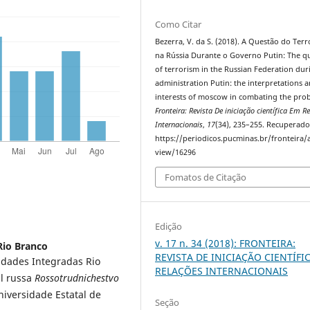
Como Citar
Bezerra, V. da S. (2018). A Questão do Ter
na Rússia Durante o Governo Putin: The q
of terrorism in the Russian Federation dur
administration Putin: the interpretations 
interests of moscow in combating the pro
Fronteira: Revista De iniciação científica Em R
Internacionais
,
17
(34), 235–255. Recuperado
https://periodicos.pucminas.br/fronteira/a
view/16296
Fomatos de Citação
Edição
v. 17 n. 34 (2018): FRONTEIRA:
Rio Branco
REVISTA DE INICIAÇÃO CIENTÍFI
ldades Integradas Rio
RELAÇÕES INTERNACIONAIS
al russa
Rossotrudnichestvo
iversidade Estatal de
Seção