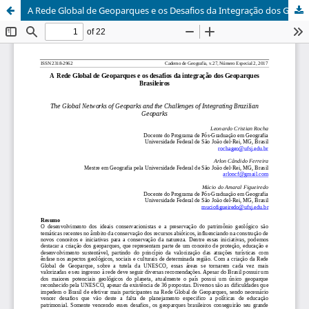
A Rede Global de Geoparques e os Desafios da Integração dos Geoparques Brasileiros / The Global Networks of Geoparks and the Challenges of Integrating Brazilian Geoparks