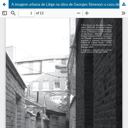
A imagem urbana de Liège na obra de Georges Simenon: o caso de Le pendu de Saint-Pholien - DOI: 10.5752/P.2316-1752.2013v20n27p48