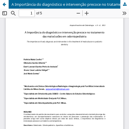
A Importância do diagnóstico e intervenção precoce no tratamento das maloclusões em odontopediatria