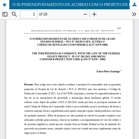
O SUPERENDIVIDAMENTO DE ACORDO COM O PROJETO DE LEI DO SENADO FEDERAL – PLS Nº 283/2012 QUE ALTERA O CÓDIGO DE DEFESA DO CONSUMIDOR (LEI Nº 8.079/1990)