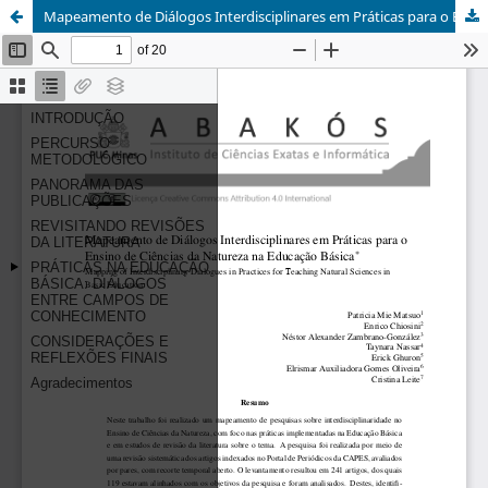
Mapeamento de Diálogos Interdisciplinares em Práticas para o Ensino de Ciências da Natureza na Educação Básica