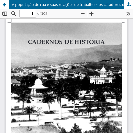
A população de rua e suas relações de trabalho – os catadores de papel em Belo Horizonte (1988-1996)