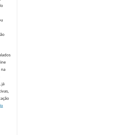
do
ou
ção
ulados
line
u na
o
 já
ivas,
tação
do