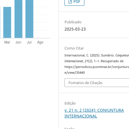
PDF
Publicado
2025-03-23
Como Citar
Internacional, C. (2025). Sumário.
Conjuntu
Internacional
,
21
(2), 1–1. Recuperado de
https://periodicos.pucminas.br/conjuntura
e/view/35440
Fomatos de Citação
Edição
v. 21 n. 2 (2024): CONJUNTURA
INTERNACIONAL