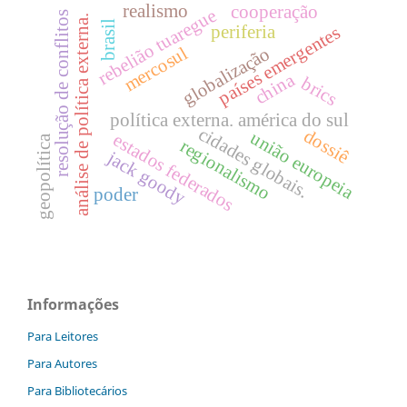
realismo
cooperação
rebelião tuaregue
resolução de conflitos
análise de política externa.
brasil
periferia
países emergentes
mercosul
globalização
china
brics
política externa. américa do sul
cidades globais.
dossiê
união europeia
estados federados
geopolítica
regionalismo
jack goody
poder
Informações
Para Leitores
Para Autores
Para Bibliotecários