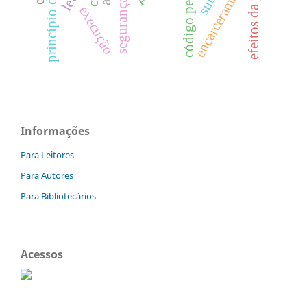
efeitos da pena
encarceramento
código penal
execução
Informações
Para Leitores
Para Autores
Para Bibliotecários
Acessos