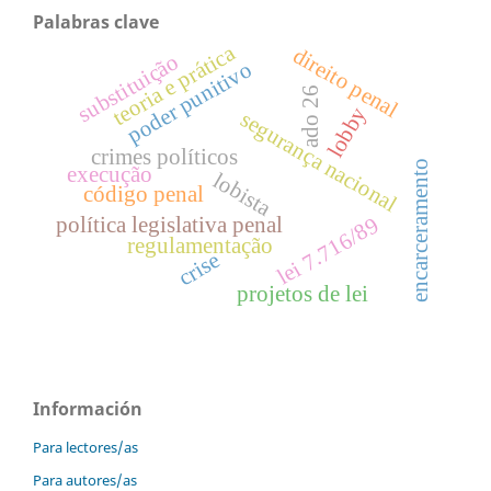
Palabras clave
teoria e prática
direito penal
substituição
poder punitivo
ado 26
lobby
segurança nacional
crimes políticos
encarceramento
execução
lobista
código penal
lei 7.716/89
política legislativa penal
regulamentação
crise
projetos de lei
Información
Para lectores/as
Para autores/as