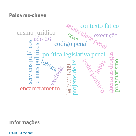
Palavras-chave
seletividade penal
contexto fático
ensino jurídico
crise
execução
ado 26
serviços públicos
código penal
crimes políticos
política legislativa penal
guerra as drogas
poder punitivo
lobista
lobby
pragmatismo
projetos de lei
lei 7.716/89
exclusão
encarceramento
Informações
Para Leitores