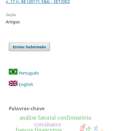
v. 17 n. 48 (2017): E&G - SET/DEZ
Seção
Artigos
Enviar Submissão
Português
English
Palavras-chave
análise fatorial confirmatória
cotraitance
bancos financeiros