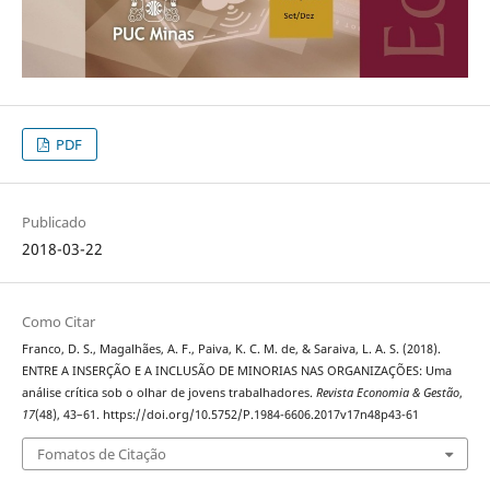
PDF
Publicado
2018-03-22
Como Citar
Franco, D. S., Magalhães, A. F., Paiva, K. C. M. de, & Saraiva, L. A. S. (2018).
ENTRE A INSERÇÃO E A INCLUSÃO DE MINORIAS NAS ORGANIZAÇÕES: Uma
análise crítica sob o olhar de jovens trabalhadores.
Revista Economia & Gestão
,
17
(48), 43–61. https://doi.org/10.5752/P.1984-6606.2017v17n48p43-61
Fomatos de Citação