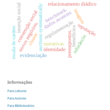
relacionamento diádico
inserção social
auctions systematically
benchmark.
imagem
construção social
dados ausentes
regulamentação
novos negócios.
reputação
escala de caráter.
benefícios
pressupostos.
cluster
relutância.
narrativas
identidade
evidenciação
Informações
Para Leitores
Para Autores
Para Bibliotecários