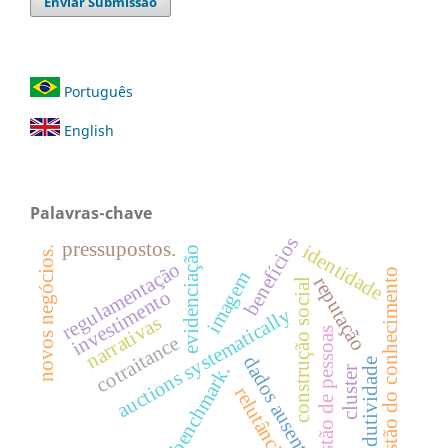
Enviar Submissão
Português
English
Palavras-chave
benefícios
pressupostos.
identidade
evidenciação
novos negócios.
regulamentação
gestão do conhecimento
imagem
reputação
construção social
investimento
auctions systematically
narrativas
gestão de pessoas
cotraitance
dados ausentes
produtividade
benchmark.
cluster
relutância.