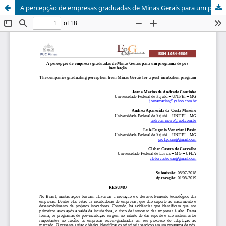
A percepção de empresas graduadas de Minas Gerais para um programa de pós-incubação