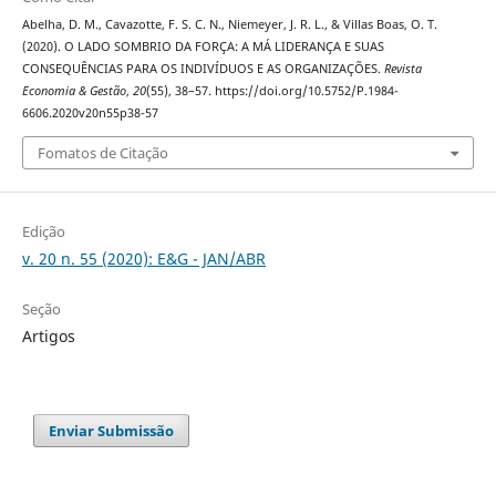
Abelha, D. M., Cavazotte, F. S. C. N., Niemeyer, J. R. L., & Villas Boas, O. T.
(2020). O LADO SOMBRIO DA FORÇA: A MÁ LIDERANÇA E SUAS
CONSEQUÊNCIAS PARA OS INDIVÍDUOS E AS ORGANIZAÇÕES.
Revista
Economia & Gestão
,
20
(55), 38–57. https://doi.org/10.5752/P.1984-
6606.2020v20n55p38-57
Fomatos de Citação
Edição
v. 20 n. 55 (2020): E&G - JAN/ABR
Seção
Artigos
Enviar Submissão