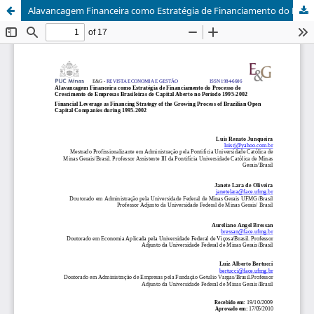
Alavancagem Financeira como Estratégia de Financiamento do Processo de Crescimento de Empresas Brasileiras de Capital Aberto no Período 1995-2002 DOI 10.5752/P.1984-6606.2010v10n23p23