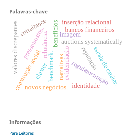
Palavras-chave
cotraitance
inserção relacional
benefícios
valores discrepantes
pressupostos.
bancos financeiros
relutância.
imagem
auctions systematically
escala de caráter.
reputação
evidenciação
construção social
benchmark.
narrativas
regulamentação
cluster
identidade
novos negócios.
Informações
Para Leitores