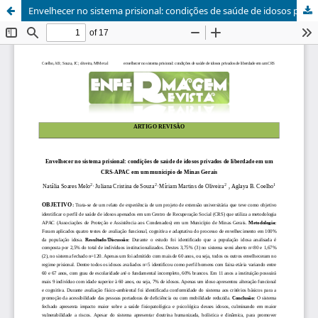
Envelhecer no sistema prisional: condições de saúde de idosos privados de liberdade em um CRS-APAC em um município de Minas Gerais