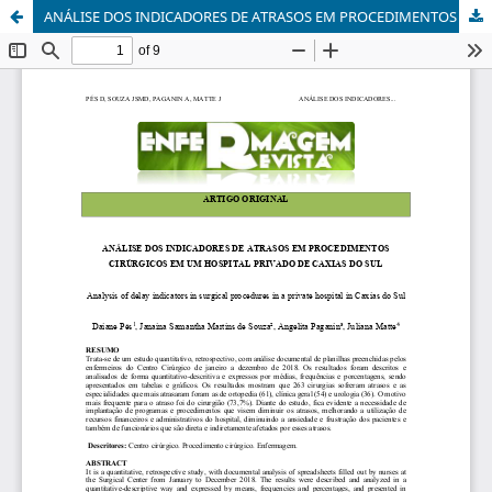
ANÁLISE DOS INDICADORES DE ATRASOS EM PROCEDIMENTOS CIRÚRGICOS EM UM HOSPITAL PRIVADO DE CAXIAS DO SUL