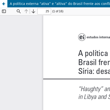
A política externa “ativa” e “altiva” do Brasil frente aos con