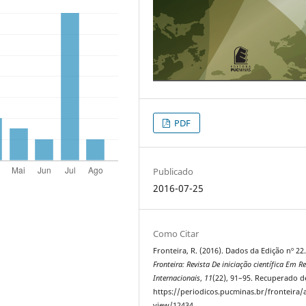
PDF
Publicado
2016-07-25
Como Citar
Fronteira, R. (2016). Dados da Edição nº 22
Fronteira: Revista De iniciação científica Em R
Internacionais
,
11
(22), 91–95. Recuperado d
https://periodicos.pucminas.br/fronteira/a
view/12434