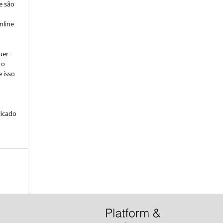
e são
e
nline
uer
 o
e isso
licado