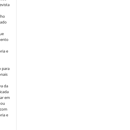
evista
lho
iado
ue
mento
ria e
o para
onais
va da
icada
car em
 ou
, com
ria e