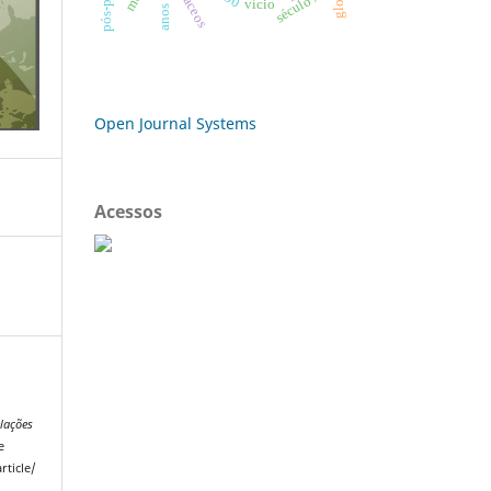
opiáceos
século xxi
vício
Open Journal Systems
Acessos
.
elações
e
rticle/