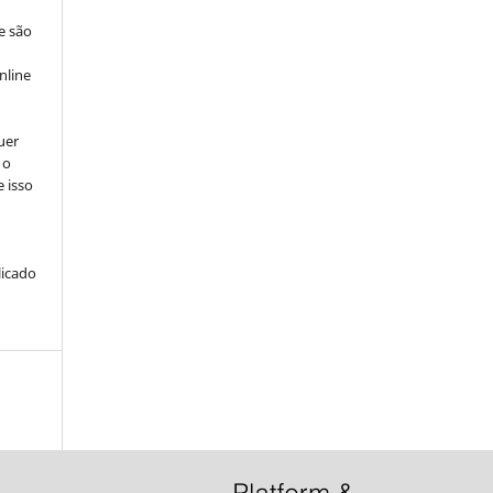
e são
e
nline
uer
 o
e isso
licado