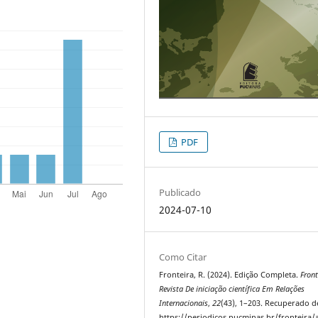
PDF
Publicado
2024-07-10
Como Citar
Fronteira, R. (2024). Edição Completa.
Front
Revista De iniciação científica Em Relações
Internacionais
,
22
(43), 1–203. Recuperado d
https://periodicos.pucminas.br/fronteira/a