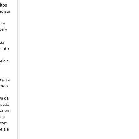
itos
evista
lho
iado
ue
mento
ria e
o para
onais
va da
icada
car em
 ou
, com
ria e