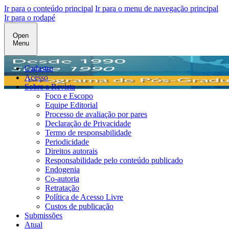
Ir para o conteúdo principal
Ir para o menu de navegação principal
Ir para o rodapé
Open
Menu
Cadastro
Acesso
Sobre a Revista
Foco e Escopo
Equipe Editorial
Processo de avaliação por pares
Declaração de Privacidade
Termo de responsabilidade
Periodicidade
Direitos autorais
Responsabilidade pelo conteúdo publicado
Endogenia
Co-autoria
Retratação
Política de Acesso Livre
Custos de publicação
Submissões
Atual