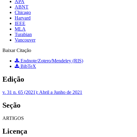
APA
ABNT
Chicago
Harvard
IEEE
MLA
Turabian
Vancouver
Baixar Citação
Endnote/Zotero/Mendeley (RIS)
BibTeX
Edição
v. 31 n. 65 (2021): Abril a Junho de 2021
Seção
ARTIGOS
Licença