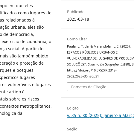
mpo em que eles
Publicado
ificados como lugares de
2025-03-18
as relacionados à
dação urbana, eles são
o de democracia,
Como Citar
 exercício de cidadania, o
Paula, L. T. de, & Marandola Jr., E. (2025).
ça social. A partir do
ESPAÇOS PÚBLICOS URBANOS E
ionais são também objeto
VULNERABILIDADE: LUGARES DE PROBLE
uperação e proteção de
SOLUÇÕES?.
Caderno De Geografia
,
35
(80), 3
arques e bosques
https://doi.org/10.5752/P.2318-
2962.2025v35n80p31
pecíficos lugares
es vulneráveis e lugares
Fomatos de Citação
ente artigo é
tais sobre os riscos
contextos metropolitanos,
Edição
nológica da
v. 35 n. 80 (2025): Janeiro a Març
Seção