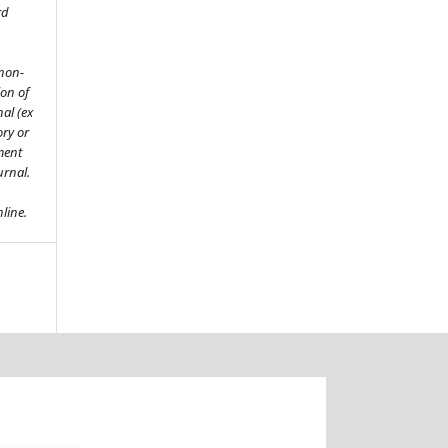
rd
 non-
ion of
al (ex
ory or
ment
ournal.
line.