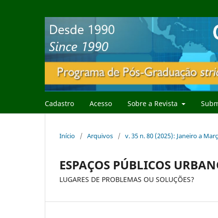
Cadastro
Acesso
Sobre a Revista
Subm
Início
/
Arquivos
/
v. 35 n. 80 (2025): Janeiro a Mar
ESPAÇOS PÚBLICOS URBAN
LUGARES DE PROBLEMAS OU SOLUÇÕES?