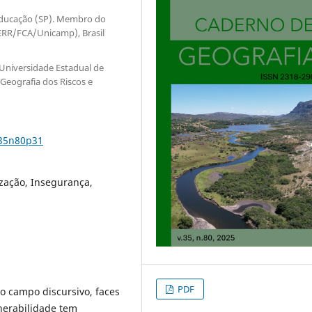
Educação (SP). Membro do
GERR/FCA/Unicamp), Brasil
 Universidade Estadual de
eografia dos Riscos e
v35n80p31
ização, Insegurança,
PDF
 campo discursivo, faces
nerabilidade tem