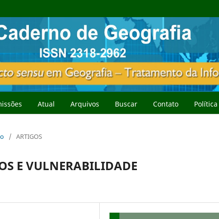
issões
Atual
Arquivos
Buscar
Contato
Polític
ço
/
ARTIGOS
OS E VULNERABILIDADE