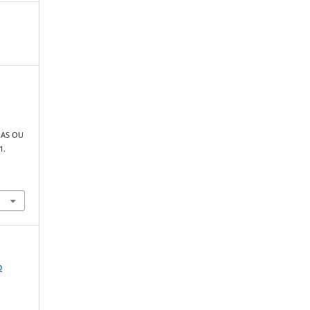
MAS OU
1.
o