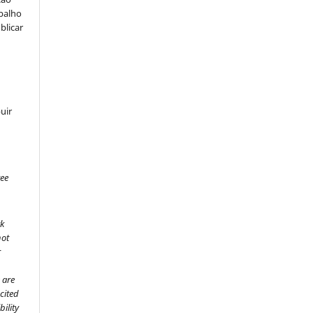
abalho
blicar
uir
ree
rk
not
r
 are
cited
ility