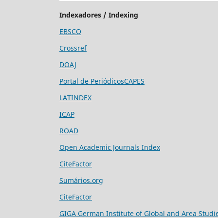
Indexadores / Indexing
EBSCO
Crossref
DOAJ
Portal de PeriódicosCAPES
LATINDEX
ICAP
ROAD
Open Academic Journals Index
CiteFactor
Sumários.org
CiteFactor
GIGA German Institute of Global and Area Studi