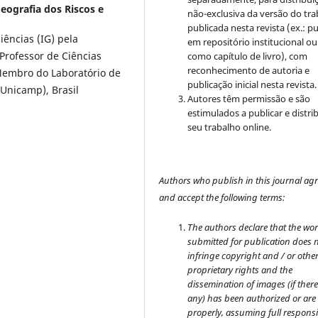
eografia dos Riscos e
não-exclusiva da versão do tr
publicada nesta revista (ex.: pu
ências (IG) pela
em repositório institucional ou
Professor de Ciências
como capítulo de livro), com
reconhecimento de autoria e
Membro do Laboratório de
publicação inicial nesta revista.
/Unicamp), Brasil
Autores têm permissão e são
estimulados a publicar e distrib
seu trabalho online.
Authors who publish in this journal ag
and accept the following terms:
The authors declare that the wo
submitted for publication does 
infringe copyright and / or othe
proprietary rights and the
dissemination of images (if there
any) has been authorized or are 
properly, assuming full responsib