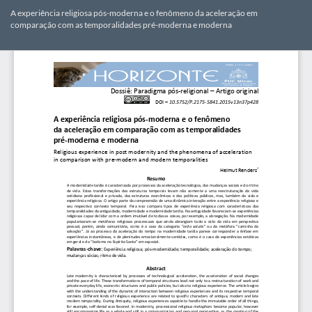
Voltar
A experiência religiosa pós-moderna e o fenômeno da aceleração em
aos
comparação com as temporalidades pré-moderna e moderna
Detalhes
do
Bai
Ba
Artigo
PD