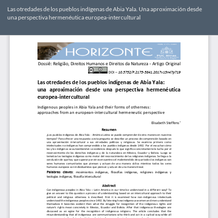
Voltar
Las otredades de los pueblos indígenas de Abia Yala. Una aproximación desde
aos
una perspectiva hermenéutica europea-intercultural
Detalhes
do
Bai
Ba
Artigo
PD