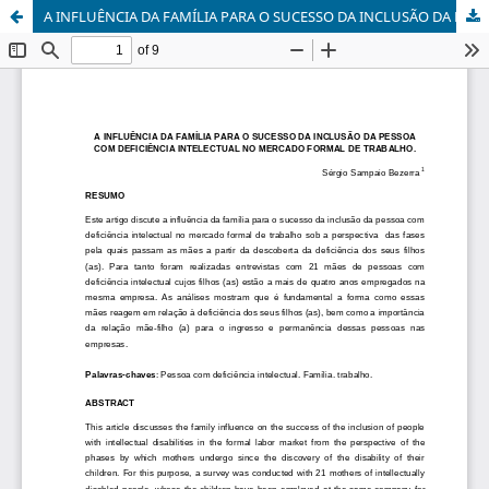
A INFLUÊNCIA DA FAMÍLIA PARA O SUCESSO DA INCLUSÃO DA PESSOA COM DEFICIÊNCIA INTELECTUAL NO MERCADO FORMAL DE TRABALHO.