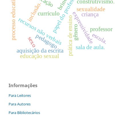
papel do professor
educação
brincar
processo educativo
construtivismo.
inclusão.
sexualidade
expressividade
currículo
criança
prática de ensino
recursos não verbais
gênero
professor
escola.
pedagogo
sexo
sala de aula.
aquisição da escrita
educação sexual
Informações
Para Leitores
Para Autores
Para Bibliotecários