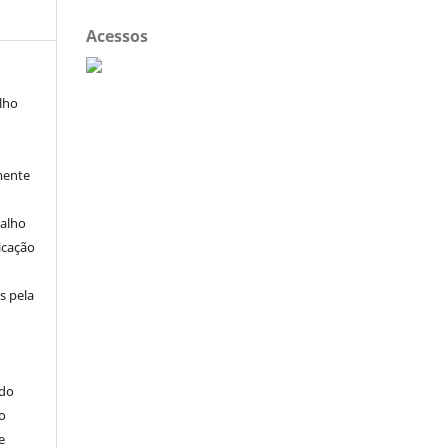
Acessos
alho
mente
balho
icação
s pela
ndo
o
e