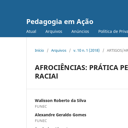
Pedagogia em Ação
Atual
Arquivos
Anúncios
Política de Pri
Início
/
Arquivos
/
v. 10 n. 1 (2018)
/
ARTIGOS/AR
AFROCIÊNCIAS: PRÁTICA 
RACIAl
Walisson Roberto da Silva
FUNEC
Alexandre Geraldo Gomes
FUNEC