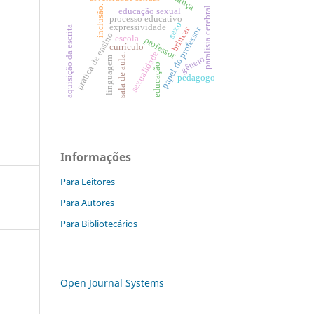
criança
inclusão.
paralisia cerebral
educação sexual
processo educativo
sexo
expressividade
aquisição da escrita
papel do professor
brincar
prática de ensino
escola.
professor
currículo
sexualidade
sala de aula.
gênero
linguagem
educação
pedagogo
Informações
Para Leitores
Para Autores
Para Bibliotecários
Open Journal Systems