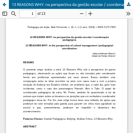
13 REASONS WHY: na perspectiva da gestão escolar / coordenação pedagógica