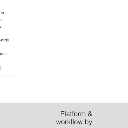
ndo
o
e
metido
to e
).