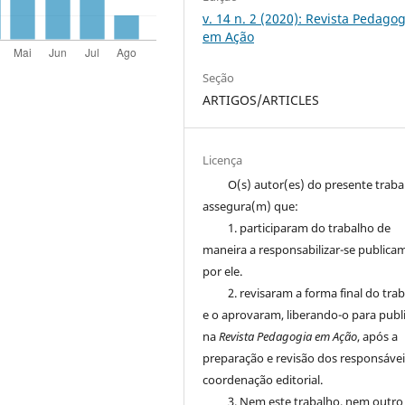
v. 14 n. 2 (2020): Revista Pedagog
em Ação
Seção
ARTIGOS/ARTICLES
Licença
O(s) autor(es) do presente trab
assegura(m) que:
1. participaram do trabalho de
maneira a responsabilizar-se publica
por ele.
2. revisaram a forma final do tra
e o aprovaram, liberando-o para publ
na
Revista Pedagogia em Ação
, após a
preparação e revisão dos responsávei
coordenação editorial.
3. Nem este trabalho, nem outro