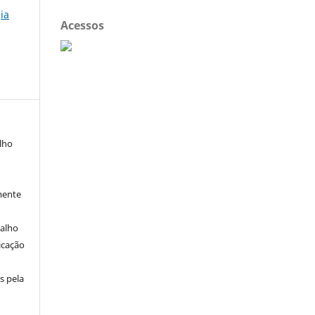
ia
Acessos
alho
mente
balho
icação
s pela