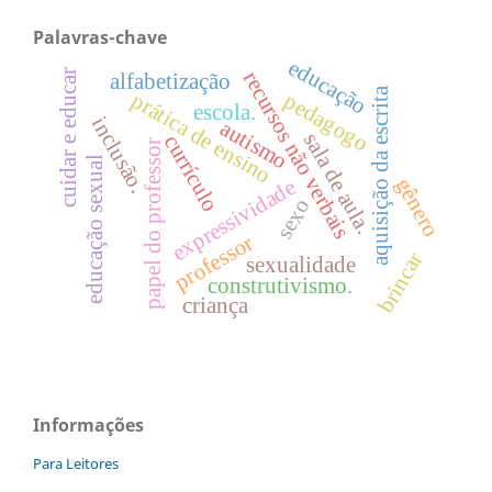
Palavras-chave
educação
recursos não verbais
cuidar e educar
alfabetização
aquisição da escrita
prática de ensino
pedagogo
escola.
inclusão.
autismo
sala de aula.
currículo
papel do professor
educação sexual
gênero
expressividade
sexo
professor
brincar
sexualidade
construtivismo.
criança
Informações
Para Leitores