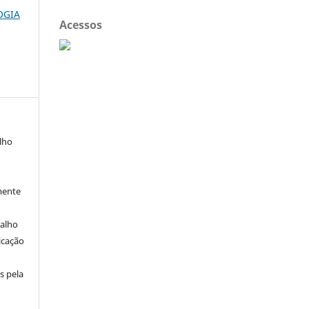
GOGIA
Acessos
alho
mente
balho
icação
s pela