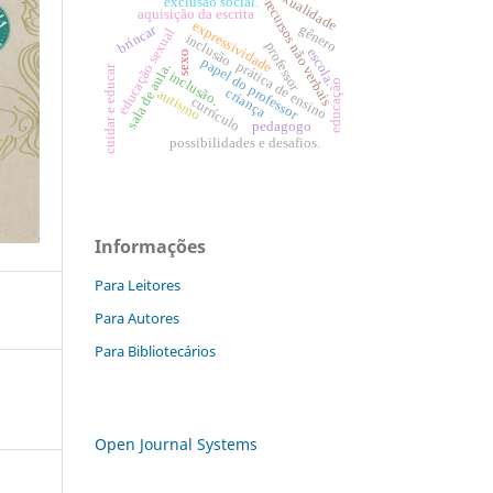
sexualidade
exclusão social.
recursos não verbais
aquisição da escrita
expressividade
gênero
brincar
educação sexual
inclusão
professor
escola.
sexo
papel do professor
prática de ensino
sala de aula.
cuidar e educar
inclusão.
educação
criança
autismo
currículo
pedagogo
possibilidades e desafios.
Informações
Para Leitores
Para Autores
Para Bibliotecários
Open Journal Systems