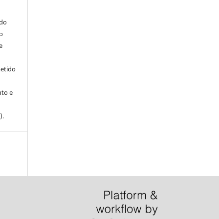
ndo
o
e
metido
to e
).