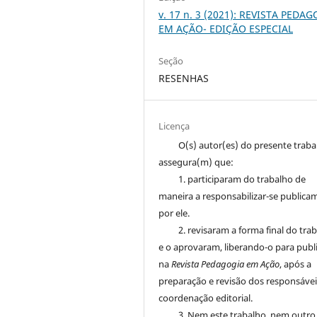
v. 17 n. 3 (2021): REVISTA PEDA
EM AÇÃO- EDIÇÃO ESPECIAL
Seção
RESENHAS
Licença
O(s) autor(es) do presente trab
assegura(m) que:
1. participaram do trabalho de
maneira a responsabilizar-se publica
por ele.
2. revisaram a forma final do tra
e o aprovaram, liberando-o para publ
na
Revista Pedagogia em Ação
, após a
preparação e revisão dos responsávei
coordenação editorial.
3. Nem este trabalho, nem outro