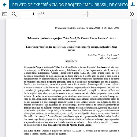
RELATO DE EXPERIÊNCIA DO PROJETO “MEU BRASIL, DE CANTO A CANTO, ENCANTA”: FESTAS JUNINAS