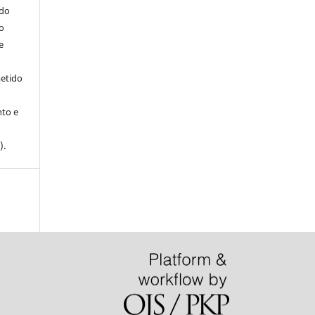
ndo
o
e
metido
to e
).