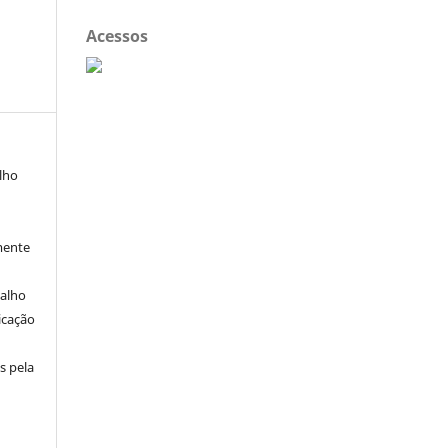
Acessos
alho
mente
balho
icação
s pela