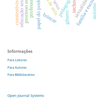
processo educativo
papel do professor
sala de aula.
construtivismo.
educação sexual
inclusão.
sexualidade
família e escola.
pedagogo
professor
sexo
autismo
gênero
brincar
Informações
Para Leitores
Para Autores
Para Bibliotecários
Open Journal Systems