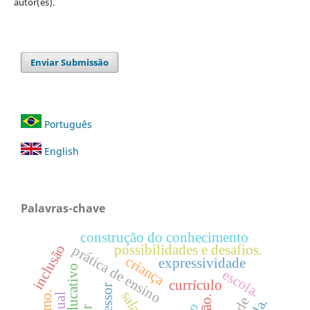
autor(es).
Enviar Submissão
Português
English
Palavras-chave
construção do conhecimento
inclusão
possibilidades e desafios.
prática de ensino
criança
expressividade
escola.
currículo