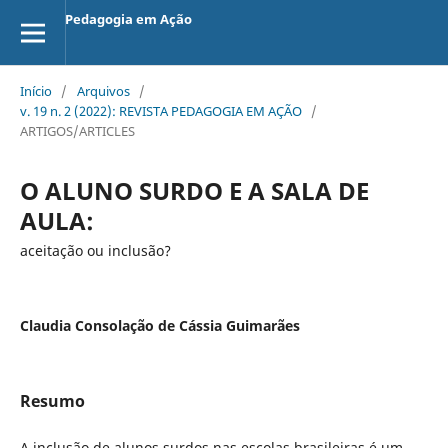
Pedagogia em Ação
Início
/
Arquivos
/
v. 19 n. 2 (2022): REVISTA PEDAGOGIA EM AÇÃO
/
ARTIGOS/ARTICLES
O ALUNO SURDO E A SALA DE
AULA:
aceitação ou inclusão?
Claudia Consolação de Cássia Guimarães
Resumo
A inclusão de alunos surdos nas escolas brasileiras é um