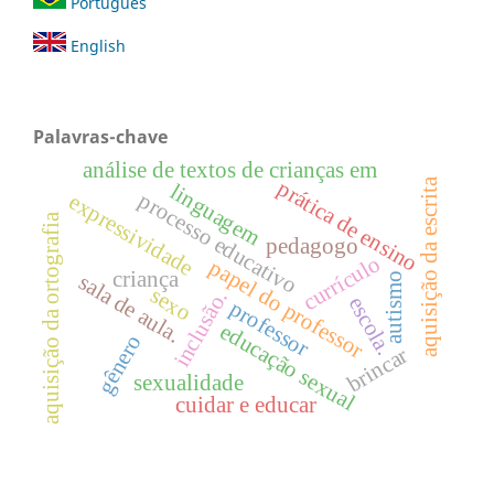
Português
English
Palavras-chave
análise de textos de crianças em
aquisição da escrita
prática de ensino
linguagem
processo educativo
expressividade
aquisição da ortografia
pedagogo
currículo
papel do professor
criança
autismo
sala de aula.
sexo
inclusão.
escola.
professor
educação sexual
gênero
brincar
sexualidade
cuidar e educar