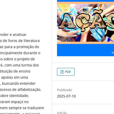
nder e analisar
 de livros de literatura
traz para a promoção do
rincipalmente durante o
so sobre o projeto de
016, com uma turma dos
tituição de ensino
PDF
se apoiou em uma
o, buscando entender
ocesso de alfabetização.
Publicado
sobre identidade,
2025-07-10
anharam espaço no
s nem sempre se traduzem
Edição
lenciamento, a escassez