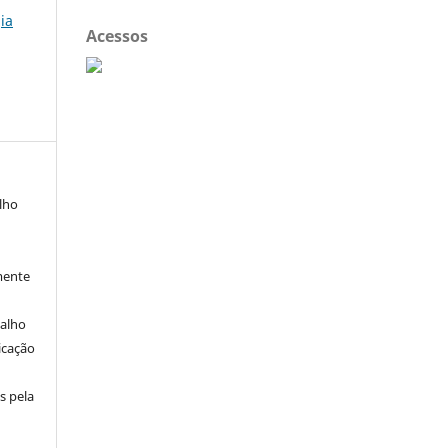
ia
Acessos
alho
mente
balho
icação
s pela