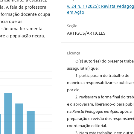
v. 24 n. 1 (2025): Revista Pedagog
a. A fala da professora
em Ação
a formação docente ocupa
ência que as
Seção
s são uma ferramenta
ARTIGOS/ARTICLES
bre a população negra.
Licença
O(s) autor(es) do presente trab
assegura(m) que:
1. participaram do trabalho de
maneira a responsabilizar-se publica
por ele.
2. revisaram a forma final do tra
e o aprovaram, liberando-o para publ
na
Revista Pedagogia em Ação
, após a
preparação e revisão dos responsávei
coordenação editorial.
3. Nem este trabalho, nem outro