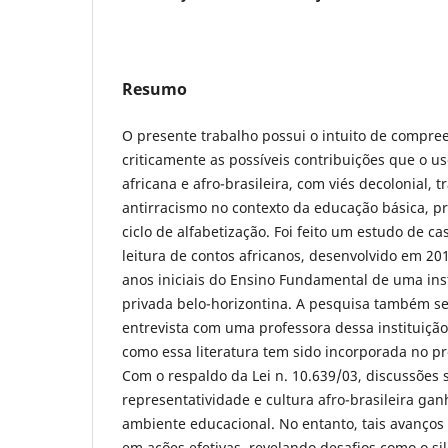
Resumo
O presente trabalho possui o intuito de compree
criticamente as possíveis contribuições que o uso
africana e afro-brasileira, com viés decolonial, 
antirracismo no contexto da educação básica, p
ciclo de alfabetização. Foi feito um estudo de ca
leitura de contos africanos, desenvolvido em 2
anos iniciais do Ensino Fundamental de uma ins
privada belo-horizontina. A pesquisa também 
entrevista com uma professora dessa instituiçã
como essa literatura tem sido incorporada no pr
Com o respaldo da Lei n. 10.639/03, discussões 
representatividade e cultura afro-brasileira g
ambiente educacional. No entanto, tais avanço
em ações efetivas, revelando desafios como o si