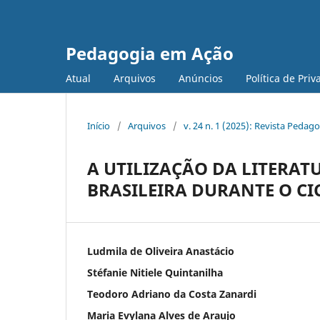
Pedagogia em Ação
Atual
Arquivos
Anúncios
Política de Pri
Início
/
Arquivos
/
v. 24 n. 1 (2025): Revista Peda
A UTILIZAÇÃO DA LITERAT
BRASILEIRA DURANTE O CI
Ludmila de Oliveira Anastácio
Stéfanie Nitiele Quintanilha
Teodoro Adriano da Costa Zanardi
Maria Evylana Alves de Araujo