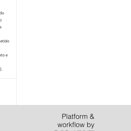
ndo
o
e
metido
to e
).