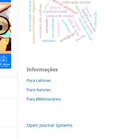
papel do professor
desenvolvimento cognitivo
associação de pais.
educação sexual
sexo
recursos não verbais
aquisição da escrita
gênero
brincar
família e escola.
expressividade
educação
prática de ensino
exclusão social.
inclusão.
sala de aula.
sexualidade
professor
criança
currículo
pedagogo
escola.
autismo
Informações
Para Leitores
Para Autores
Para Bibliotecários
Open Journal Systems