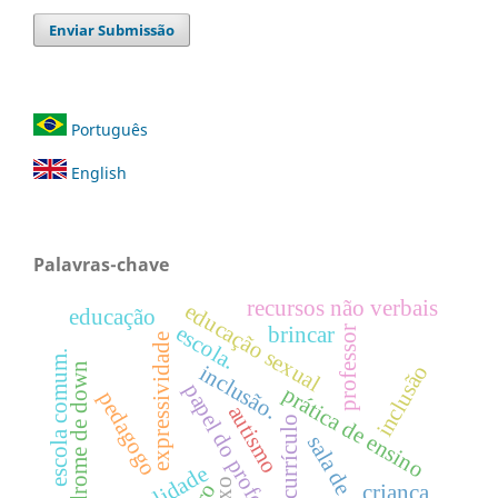
Enviar Submissão
Português
English
Palavras-chave
recursos não verbais
educação sexual
educação
escola.
brincar
professor
expressividade
escola comum.
inclusão.
inclusão
síndrome de down
papel do professor
prática de ensino
pedagogo
autismo
currículo
sala de aula.
sexo
criança