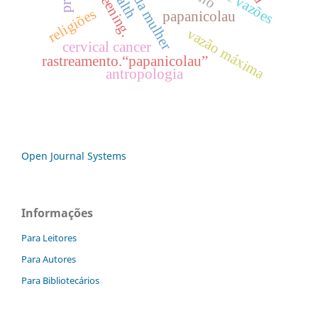
saúde da mulher
screening.
religiões
papanicolau
vazão máxima
cervical cancer
rastreamento.“papanicolau”
antropologia
Open Journal Systems
Informações
Para Leitores
Para Autores
Para Bibliotecários