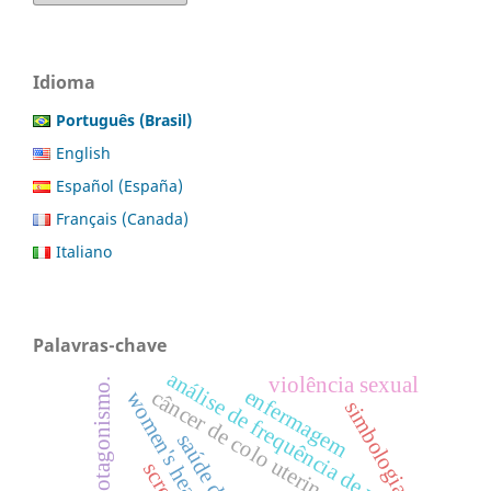
Idioma
Português (Brasil)
English
Español (España)
Français (Canada)
Italiano
Palavras-chave
análise de frequência de vazões
violência sexual
protagonismo.
enfermagem
câncer de colo uterino
women's health
simbologia