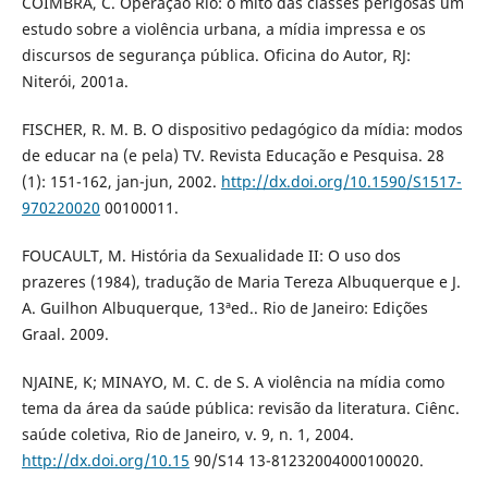
COIMBRA, C. Operação Rio: o mito das classes perigosas um
estudo sobre a violência urbana, a mídia impressa e os
discursos de segurança pública. Oficina do Autor, RJ:
Niterói, 2001a.
FISCHER, R. M. B. O dispositivo pedagógico da mídia: modos
de educar na (e pela) TV. Revista Educação e Pesquisa. 28
(1): 151-162, jan-jun, 2002.
http://dx.doi.org/10.1590/S1517-
970220020
00100011.
FOUCAULT, M. História da Sexualidade II: O uso dos
prazeres (1984), tradução de Maria Tereza Albuquerque e J.
A. Guilhon Albuquerque, 13ªed.. Rio de Janeiro: Edições
Graal. 2009.
NJAINE, K; MINAYO, M. C. de S. A violência na mídia como
tema da área da saúde pública: revisão da literatura. Ciênc.
saúde coletiva, Rio de Janeiro, v. 9, n. 1, 2004.
http://dx.doi.org/10.15
90/S14 13-81232004000100020.