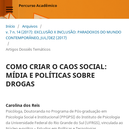
Percurso Acadêmico
Início
/
Arquivos
/
v. 7 n. 14 (2017): EXCLUSÃO X INCLUSÃO: PARADOXOS DO MUNDO
CONTEMPORÂNEO, JUL/DEZ (2017)
/
Artigos Dossiês Temáticos
COMO CRIAR O CAOS SOCIAL:
MÍDIA E POLÍTICAS SOBRE
DROGAS
Carolina dos Reis
Psicóloga, Doutoranda no Programa de Pós-graduação em
Psicologia Social e Institucional (PPGPSI) do Instituto de Psicologia
da Universidade Federal do Rio Grande do Sul (UFRGS), vinculada ao
Núcleo e-politcs – Estudos em Políticas e Tecnologias