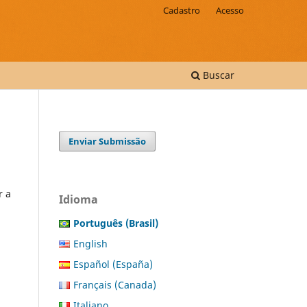
Cadastro
Acesso
Buscar
Enviar Submissão
r a
Idioma
Português (Brasil)
English
Español (España)
Français (Canada)
Italiano