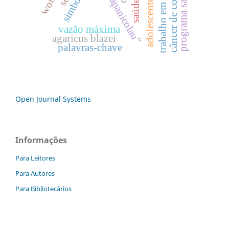
câncer de colo uterino
trabalho em rede
adolescente
vazão máxima
agaricus blazei
palavras-chave
Open Journal Systems
Informações
Para Leitores
Para Autores
Para Bibliotecários