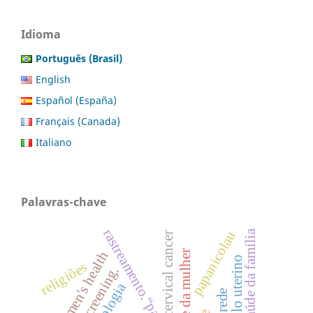
Idioma
Português (Brasil)
English
Español (España)
Français (Canada)
Italiano
Palavras-chave
rastreamento.“papanicolau”
programa saúde da família
papanicolau
cervical cancer
saúde da mulher
women's health
religiões
screening.
simbologia