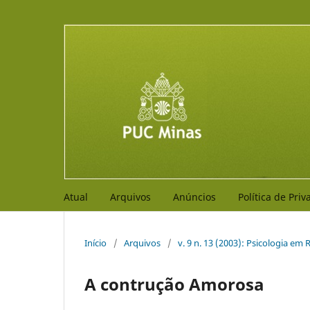
Atual
Arquivos
Anúncios
Política de Pri
Início
/
Arquivos
/
v. 9 n. 13 (2003): Psicologia em 
A contrução Amorosa