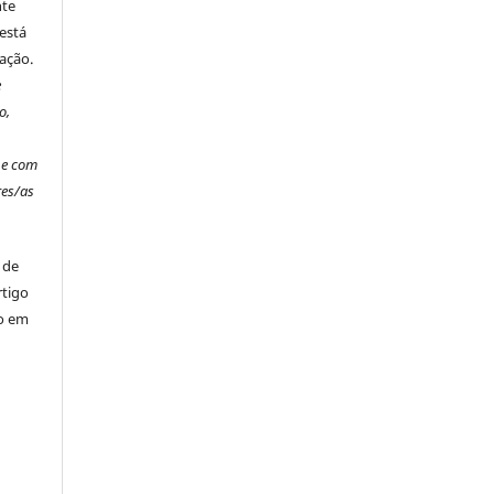
nte
está
ação.
e
o,
o
 e com
es/as
 de
rtigo
ão em