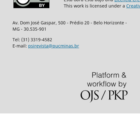
This work is licensed under a
Creati
Av. Dom José Gaspar, 500 - Prédio 20 - Belo Horizonte -
MG - 30.535-901
Tel: (31) 3319-4582
E-mail:
psirevista@pucminas.br