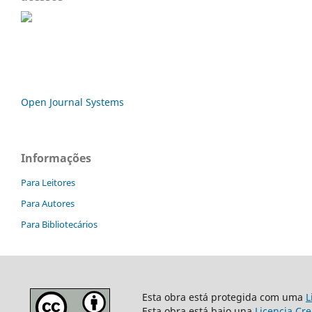
Open Journal Systems
Informações
Para Leitores
Para Autores
Para Bibliotecários
Esta obra está protegida com uma
L
Esta obra está bajo una
Licencia Cr