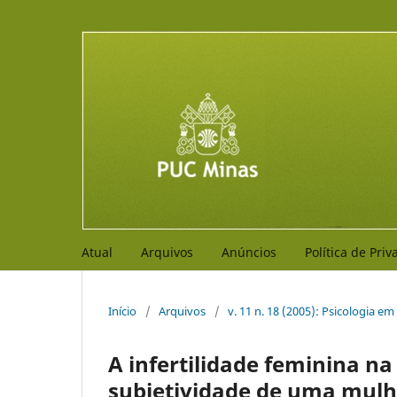
Atual
Arquivos
Anúncios
Política de Pri
Início
/
Arquivos
/
v. 11 n. 18 (2005): Psicologia em
A infertilidade feminina n
subjetividade de uma mulh