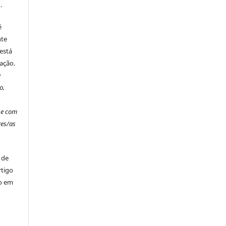
.
é
nte
está
ação.
e
o,
o
 e com
es/as
 de
rtigo
ão em