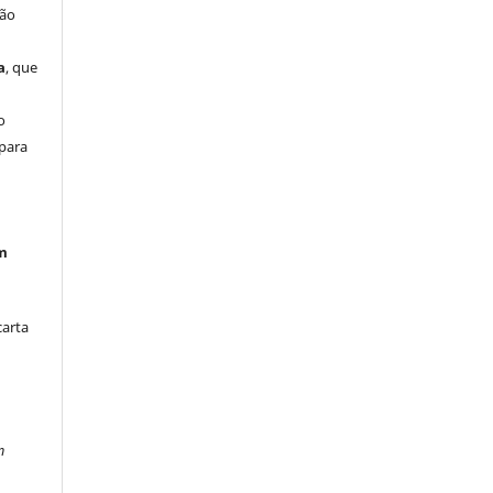
são
a
, que
m
o
 para
em
carta
m