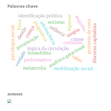
Palavras-chave
identificação política
angústia.
hipnose
processo de cura.
Ética.
sexismo
pragmática
adolescência
discurso capitalista
infância
psicologia social.
crença
desejo
terapia
prostituição
ciúme
consumo
analítica geracional
lógica da circulação
homofobia
verdade
saber
performativo
melancolia
mobilização social
acessos