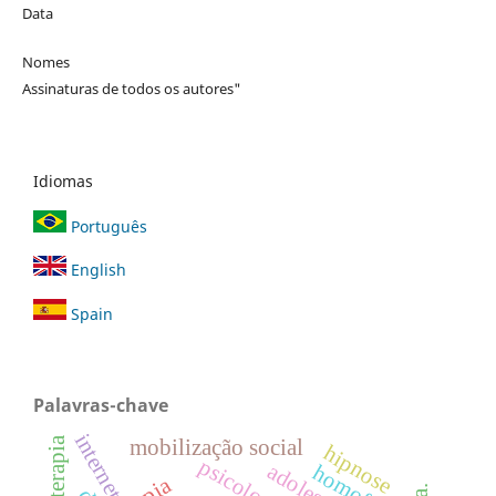
Data
Nomes
Assinaturas de todos os autores"
Idiomas
Português
English
Spain
Palavras-chave
internet
psicoterapia
mobilização social
hipnose