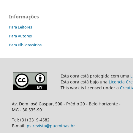
Informações
Para Leitores
Para Autores
Para Bibliotecários
Esta obra está protegida com uma
L
Esta obra está bajo una
Licencia Cr
This work is licensed under a
Creati
Av. Dom José Gaspar, 500 - Prédio 20 - Belo Horizonte -
MG - 30.535-901
Tel: (31) 3319-4582
E-mail:
psirevista@pucminas.br